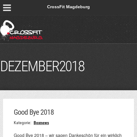
CrossFit Magdeburg
DEZEMBER2018
Good Bye 2018
Kategorie:
Boxnews
Good Bye 2018 – wir sagen Dankeschön für ein wirklich