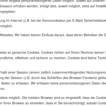
el ohne Angabe personenbezogener Daten möglich. Soweit auf unsere
ressen) erhoben werden, erfolgt dies, soweit möglich, stets auf freiwil
tergegeben.
ung im Internet (z.B. bei der Kommunikation per E-Mail) Sicherheitslü
 möglich.
Websites. Wir haben keinen Einfluss darauf, dass deren Betreiber die
lweise so genannte Cookies. Cookies richten auf Ihrem Rechner keinen 
ndlicher, effektiver und sicherer zu machen. Cookies sind kleine Text
erhalb einer Session (einem zeitlich zusammenhängenden Nutzungsvor
 der Session (z.B. durch das Schließen des Browser-Fensters) gelösc
 Seiten zu erfassen. Wir erfassen keine personenbezogenen Daten über
omo.
ies möglich. Die meisten Browser sind so eingestellt, dass sie Cooki
r Ihren Browser so einstellen, dass er Sie benachrichtigt, sobald Coo