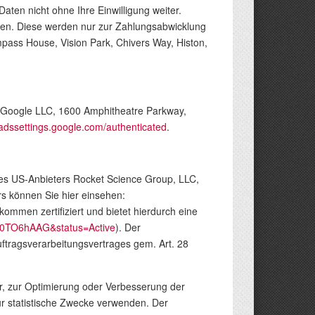
ten nicht ohne Ihre Einwilligung weiter.
aten. Diese werden nur zur Zahlungsabwicklung
pass House, Vision Park, Chivers Way, Histon,
s Google LLC, 1600 Amphitheatre Parkway,
/adssettings.google.com/authenticated
.
 des US-Anbieters Rocket Science Group, LLC,
s können Sie hier einsehen:
ommen zertifiziert und bietet hierdurch eine
0000TO6hAAG&status=Active
). Der
uftragsverarbeitungsvertrages gem. Art. 28
, zur Optimierung oder Verbesserung der
ür statistische Zwecke verwenden. Der