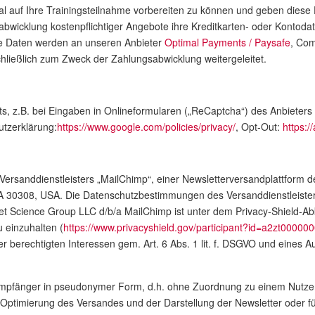
 auf Ihre Trainingsteilnahme vorbereiten zu können und geben diese Da
abwicklung kostenpflichtiger Angebote ihre Kreditkarten- oder Kontod
ie Daten werden an unseren Anbieter
Optimal Payments / Paysafe
, Com
ließlich zum Zweck der Zahlungsabwicklung weitergeleitet.
ts, z.B. bei Eingaben in Onlineformularen („ReCaptcha“) des Anbieter
utzerklärung:
https://www.google.com/policies/privacy/
, Opt-Out:
https:/
s Versanddienstleisters „MailChimp“, einer Newsletterversandplattform
 30308, USA. Die Datenschutzbestimmungen des Versanddienstleister
et Science Group LLC d/b/a MailChimp ist unter dem Privacy-Shield-Abk
 einzuhalten (
https://www.privacyshield.gov/participant?id=a2zt000
r berechtigten Interessen gem. Art. 6 Abs. 1 lit. f. DSGVO und eines A
 Empfänger in pseudonymer Form, d.h. ohne Zuordnung zu einem Nutzer
 Optimierung des Versandes und der Darstellung der Newsletter oder f