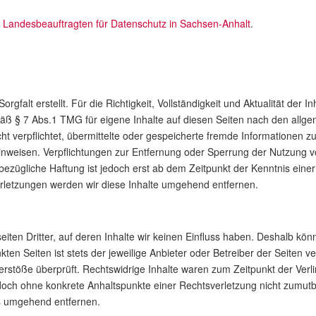
n
Landesbeauftragten für Datenschutz in Sachsen-Anhalt
.
orgfalt erstellt. Für die Richtigkeit, Vollständigkeit und Aktualität der
äß § 7 Abs.1 TMG für eigene Inhalte auf diesen Seiten nach den allge
cht verpflichtet, übermittelte oder gespeicherte fremde Informatione
t hinweisen. Verpflichtungen zur Entfernung oder Sperrung der Nutzung
bezügliche Haftung ist jedoch erst ab dem Zeitpunkt der Kenntnis eine
letzungen werden wir diese Inhalte umgehend entfernen.
ten Dritter, auf deren Inhalte wir keinen Einfluss haben. Deshalb kön
ten Seiten ist stets der jeweilige Anbieter oder Betreiber der Seiten v
erstöße überprüft. Rechtswidrige Inhalte waren zum Zeitpunkt der Ver
t jedoch ohne konkrete Anhaltspunkte einer Rechtsverletzung nicht zumu
ks umgehend entfernen.