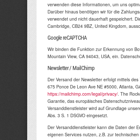
verwenden diese Informationen, um uns optimal
Darüber hinaus benötigen wir für die Zahlungs
verwendet und nicht dauerhaft gespeichert. D
Cambridge, CB24 9BZ, United Kingdom, aussch
Google reCAPTCHA
Wir binden die Funktion zur Erkennung von Bo
Mountain View, CA 94043, USA, ein. Datensch
Newsletter / MailChimp
Der Versand der Newsletter erfolgt mittels de
675 Ponce De Leon Ave NE #5000, Atlanta, GA
https://mailchimp.com/legal/privacy/
. The Rock
Garantie, das europäisches Datenschutzniveau
Versanddienstleister wird auf Grundlage unsere
Abs. 3 S. 1 DSGVO eingesetzt.
Der Versanddienstleister kann die Daten der
eigenen Services nutzen, z.B. zur technischen