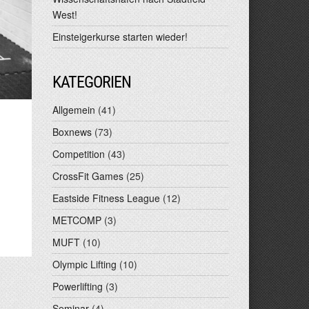
West!
Einsteigerkurse starten wieder!
KATEGORIEN
Allgemein
(41)
Boxnews
(73)
Competition
(43)
CrossFit Games
(25)
Eastside Fitness League
(12)
METCOMP
(3)
MUFT
(10)
Olympic Lifting
(10)
Powerlifting
(3)
Seminar
(4)