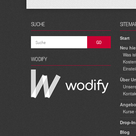
SUCHE
SITEMA
Start
Neu hie
Was ist
WODIFY
Kosten
Einste
Über U
Unser
Kontak
Angebo
Kurse
Drop-In
Blog