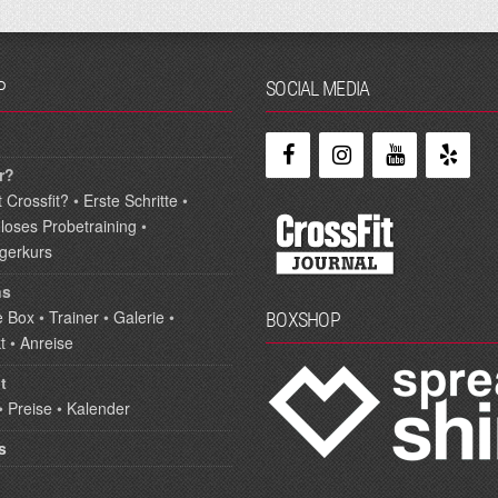
P
SOCIAL MEDIA
r?
 Crossfit?
•
Erste Schritte
•
loses Probetraining
•
igerkurs
ns
e Box
•
Trainer
•
Galerie
•
BOXSHOP
t
•
Anreise
t
•
Preise
•
Kalender
s