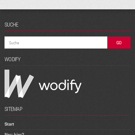
SUCHE
WODIFY
SITEMAP
Start
Neu hier?