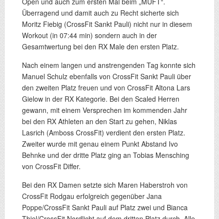
Open und auch zum ersten Mal beim „MUFT“.
Überragend und damit auch zu Recht sicherte sich
Moritz Fiebig (CrossFit Sankt Pauli) nicht nur in diesem
Workout (in 07:44 min) sondern auch in der
Gesamtwertung bei den RX Male den ersten Platz.
Nach einem langen und anstrengenden Tag konnte sich
Manuel Schulz ebenfalls von CrossFit Sankt Pauli über
den zweiten Platz freuen und von CrossFit Altona Lars
Gielow in der RX Kategorie. Bei den Scaled Herren
gewann, mit einem Versprechen im kommenden Jahr
bei den RX Athleten an den Start zu gehen, Niklas
Lasrich (Amboss CrossFit) verdient den ersten Platz.
Zweiter wurde mit genau einem Punkt Abstand Ivo
Behnke und der dritte Platz ging an Tobias Mensching
von CrossFit Differ.
Bei den RX Damen setzte sich Maren Haberstroh von
CrossFit Rodgau erfolgreich gegenüber Jana
Poppe/CrossFit Sankt Pauli auf Platz zwei und Bianca
Thiel/CrossFit Nordlicht auf dem dritten Platz durch. Alle