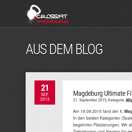
AUS DEM BLOG
21
Magdeburg Ultimate F
SEP.
2015
21. September 2015,
Kategorie:
All
Am 19.09.2015 fand der
1. Ma
In den beiden Kategorien (Scale
begehrten Platzierungen. Wir al
Teilnehmern und Siegern für de