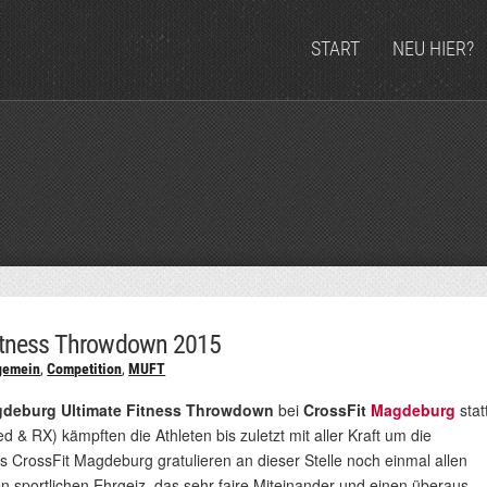
START
NEU HIER?
itness Throwdown 2015
gemein
,
Competition
,
MUFT
gdeburg Ultimate Fitness Throwdown
bei
CrossFit
Magdeburg
stat
d & RX) kämpften die Athleten bis zuletzt mit aller Kraft um die
s CrossFit Magdeburg gratulieren an dieser Stelle noch einmal allen
n sportlichen Ehrgeiz, das sehr faire Miteinander und einen überaus