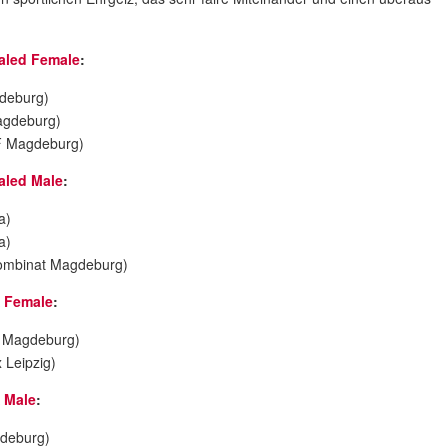
aled Female
:
gdeburg)
agdeburg)
F Magdeburg)
aled Male
:
a)
a)
combinat Magdeburg)
 Female
:
 Magdeburg)
 Leipzig)
 Male
:
deburg)