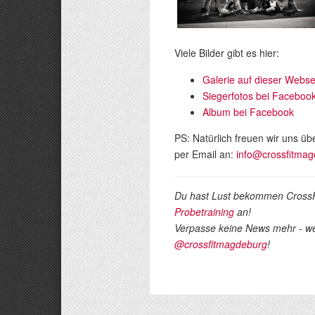
Viele Bilder gibt es hier:
Galerie auf dieser Webse
Siegerfotos bei Faceboo
Album bei Facebook
PS: Natürlich freuen wir uns ü
per Email an:
info@crossfitma
Du hast Lust bekommen CrossF
Probetraining
an!
Verpasse keine News mehr - w
@crossfitmagdeburg
!