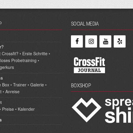
P
SOCIAL MEDIA
r?
 Crossfit?
•
Erste Schritte
•
loses Probetraining
•
igerkurs
ns
e Box
•
Trainer
•
Galerie
•
BOXSHOP
t
•
Anreise
t
•
Preise
•
Kalender
s