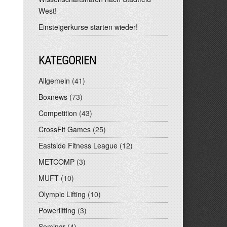
West!
Einsteigerkurse starten wieder!
KATEGORIEN
Allgemein
(41)
Boxnews
(73)
Competition
(43)
CrossFit Games
(25)
Eastside Fitness League
(12)
METCOMP
(3)
MUFT
(10)
Olympic Lifting
(10)
Powerlifting
(3)
Seminar
(4)