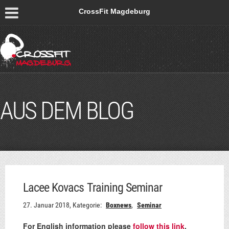
CrossFit Magdeburg
AUS DEM BLOG
Lacee Kovacs Training Seminar
27. Januar 2018,
Kategorie:
Boxnews
,
Seminar
For English information please
follow this link
.