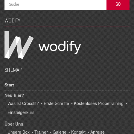
WODIFY
SITEMAP
Start
Neu hier?
Was ist Crossfit?
•
Erste Schritte
•
Kostenloses Probetraining
•
Einsteigerkurs
Über Uns
Unsere Box
•
Trainer
•
Galerie
•
Kontakt
•
Anreise